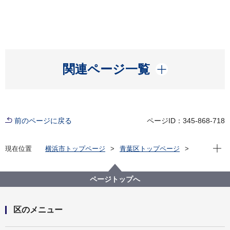
開く
関連ページ一覧
前のページに戻る
ページID：345-868-718
現在位
現在位置
横浜市トップページ
青葉区トップページ
子育て・教育
保育・幼児教育
ページトップへ
区のメニュー