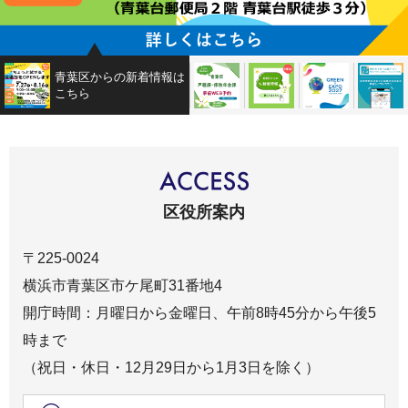
青葉区からの新着情報は
戸籍課・保険年金課 事前ＷＥ
青葉区からの新着情
ＧＲＥＥＮ
こちら
区役所案内
〒225-0024
横浜市青葉区市ケ尾町31番地4
開庁時間：月曜日から金曜日、午前8時45分から午後5
時まで
（祝日・休日・12月29日から1月3日を除く）