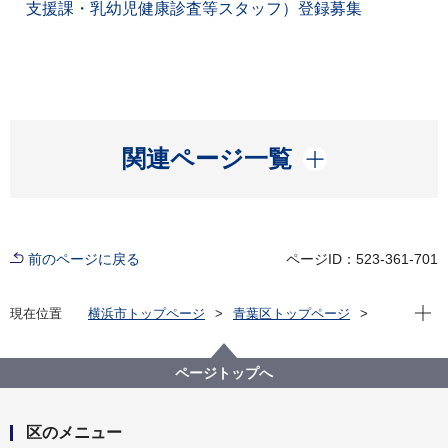
支援課・乳幼児健康診査等スタッフ）登録募集
開く
関連ページ一覧
前のページに戻る
ページID：523-361-701
現在位
現在位置
横浜市トップページ
青葉区トップページ
区政情報
採用情報
ページトップへ
区のメニュー