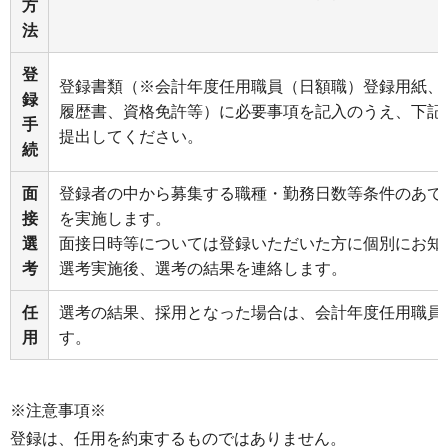
方
法
登
登録書類（※会計年度任用職員（日額職）登録用紙、
録
履歴書、資格免許等）に必要事項を記入のうえ、下記
手
提出してください。
続
面
登録者の中から募集する職種・勤務日数等条件のあて
接
を実施します。
選
面接日時等については登録いただいた方に個別にお知
考
選考実施後、選考の結果を連絡します。
任
選考の結果、採用となった場合は、会計年度任用職員
用
す。
※注意事項※
登録は、任用を約束するものではありません。