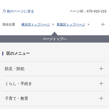
前のページに戻る
ページID：475-910-215
現在位
現在位置
横浜市トップページ
青葉区トップページ
区政情報
採用情報
【青葉区】令和８年度会計年度任用職員（こども家庭
支援課・乳幼児健康診査等スタッフ）登録募集
ページトップへ
区のメニュー
開く
防災・防犯
開く
くらし・手続き
開く
子育て・教育
開く