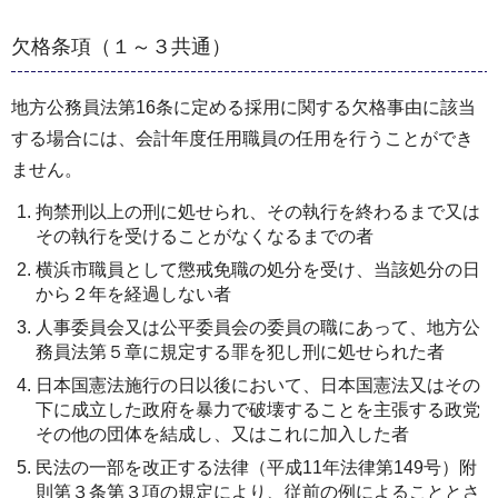
欠格条項（１～３共通）
地方公務員法第16条に定める採用に関する欠格事由に該当
する場合には、会計年度任用職員の任用を行うことができ
ません。
拘禁刑以上の刑に処せられ、その執行を終わるまで又は
その執行を受けることがなくなるまでの者
横浜市職員として懲戒免職の処分を受け、当該処分の日
から２年を経過しない者
人事委員会又は公平委員会の委員の職にあって、地方公
務員法第５章に規定する罪を犯し刑に処せられた者
日本国憲法施行の日以後において、日本国憲法又はその
下に成立した政府を暴力で破壊することを主張する政党
その他の団体を結成し、又はこれに加入した者
民法の一部を改正する法律（平成11年法律第149号）附
則第３条第３項の規定により、従前の例によることとさ