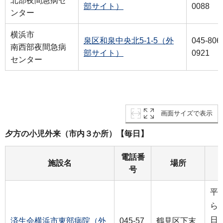
北部夜間急病セ
部サイト）
0088
ンター
横浜市
泉区和泉中央北5-1-5（外
045-806
南西部夜間急病
部サイト）
0921
センター
画面サイズで表示
夕方の小児外来（市内３か所）【毎日】
電話番
施設名
場所
号
平
ら2
日
済生会横浜市東部病院（外
045-57
鶴見区下末