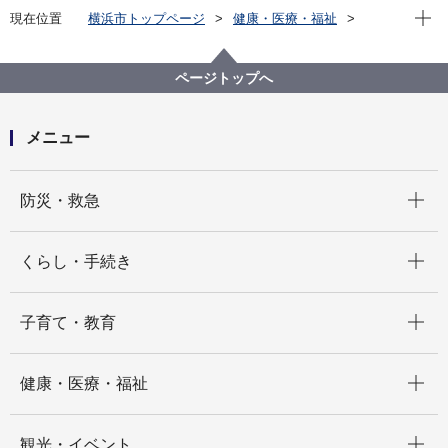
現在位
現在位置
横浜市トップページ
健康・医療・福祉
健康・医療
医療
急病時の相談・救急
急病時のご相談・救急医療機関のご案内
ページトップへ
メニュー
開く
防災・救急
開く
くらし・手続き
開く
子育て・教育
開く
健康・医療・福祉
開く
観光・イベント