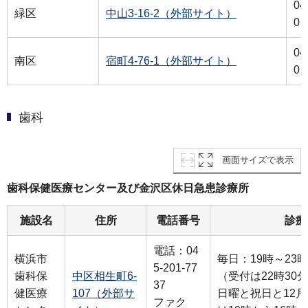
04
緑区
中山3-16-2（外部サイト）
0
04
南区
宿町4-76-1（外部サイト）
0
歯科
画面サイズで表示
歯科保健医療センター及び金沢区休日急患診療所
施設名
住所
電話番号
診療
電話：04
横浜市
毎日：19時～23時
5-201-77
歯科保
中区相生町6-
（受付は22時30
37
健医療
107（外部サ
日曜と祝日と12月
ファク