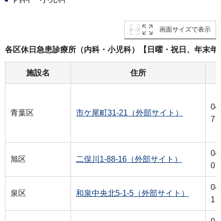
画面サイズで表示
各区休日急患診療所（内科・小児科）【日曜・祝日、年末年始（1
施設名
住所
04
青葉区
市ケ尾町31-21（外部サイト）
7
04
旭区
二俣川1-88-16（外部サイト）
0
04
泉区
和泉中央北5-1-5（外部サイト）
1