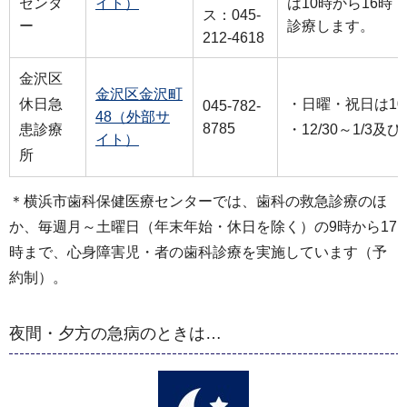
センタ
イト）
は10時から16時
ス：045-
ー
診療します。
212-4618
金沢区
金沢区金沢町
休日急
・日曜・祝日は10
045-782-
48（外部サ
8785
患診療
・12/30～1/3
イト）
所
＊横浜市歯科保健医療センターでは、歯科の救急診療のほ
か、毎週月～土曜日（年末年始・休日を除く）の9時から17
時まで、心身障害児・者の歯科診療を実施しています（予
約制）。
夜間・夕方の急病のときは…