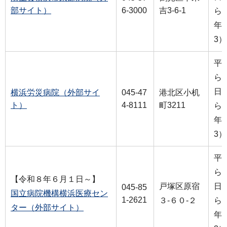
部サイト）
6-3000
吉3-6-1
ら2
年末
3）
平
ら2
日
横浜労災病院（外部サイ
045-47
港北区小机
ト）
4-8111
町3211
ら2
年末
3）
平
ら2
【令和８年６月１日～】
戸塚区原宿
日
045-85
国立病院機構横浜医療セン
1-2621
３-６０-２
ら2
ター（外部サイト）
年末