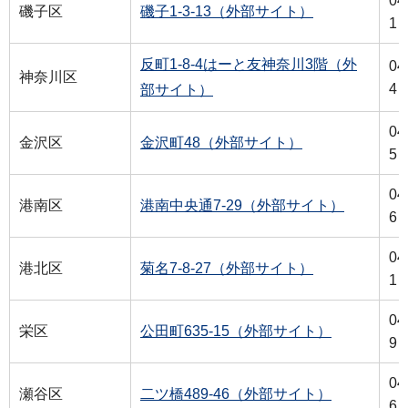
04
磯子区
磯子1-3-13（外部サイト）
1
反町1-8-4はーと友神奈川3階（外
04
神奈川区
4
部サイト）
04
金沢区
金沢町48（外部サイト）
5
04
港南区
港南中央通7-29（外部サイト）
6
04
港北区
菊名7-8-27（外部サイト）
1
04
栄区
公田町635-15（外部サイト）
9
04
瀬谷区
二ツ橋489-46（外部サイト）
6