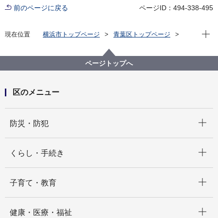
前のページに戻る
ページID：494-338-495
現在位
現在位置
横浜市トップページ
青葉区トップページ
区政情報
広報・刊行物
青葉区広報テレビ・ラジオ番組
ページトップへ
区のメニュー
開く
防災・防犯
開く
くらし・手続き
開く
子育て・教育
開く
健康・医療・福祉