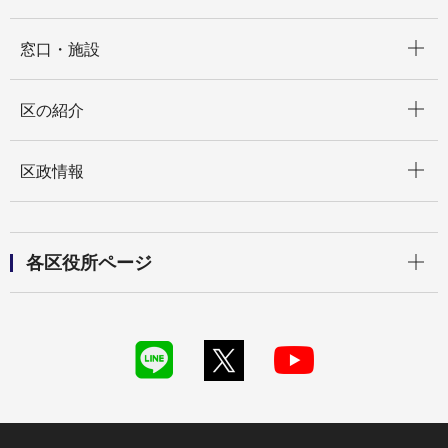
開く
窓口・施設
開く
区の紹介
開く
区政情報
開く
各区役所ページ