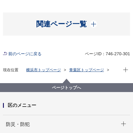
開く
関連ページ一覧
前のページに戻る
ページID：746-270-301
現在位
現在位置
横浜市トップページ
青葉区トップページ
区の紹介
青葉区のマスコット
青葉区マスコットキャラクター なしかちゃんの部屋
ページトップへ
区のメニュー
開く
防災・防犯