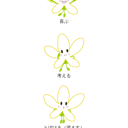
喜ぶ
考える
とぼける（澄ます）