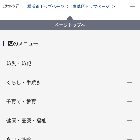
現在位
現在位置
横浜市トップページ
青葉区トップページ
窓口・施設
区役所窓口
窓口混雑状況など
事前web予約サービスと窓口混雑状況について
ページトップへ
区のメニュー
開く
防災・防犯
開く
くらし・手続き
開く
子育て・教育
開く
健康・医療・福祉
開く
窓口・施設