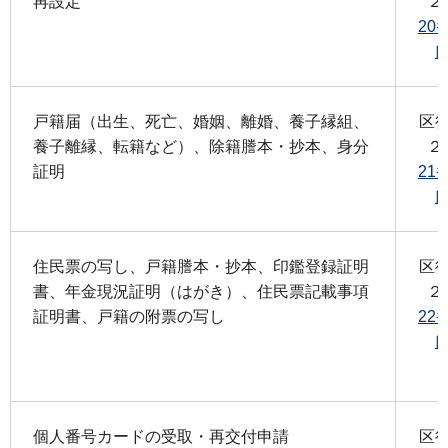
再設定
２
20
戸籍届（出生、死亡、婚姻、離婚、養子縁組、
区
養子離縁、転籍など）、除籍謄本・抄本、身分
２
証明
21
住民票の写し、戸籍謄本・抄本、印鑑登録証明
区
書、年金現況証明（はがき）、住民票記載事項
２
証明書、戸籍の附票の写し
22
個人番号カードの受取・再交付申請
区