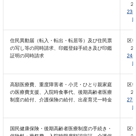
２
23
住民異動届（転入・転出・転居等）及び住民票
区
の写し等の同時請求、印鑑登録手続き及び印鑑
２
証明の同時請求
24
高額医療費、重度障害者・小児・ひとり親家庭
区
の医療費支援、入院時食事代、後期高齢者医療
２
制度の給付、介護保険の給付、出産育児一時金
27
国民健康保険・後期高齢者医療制度の手続き・
区