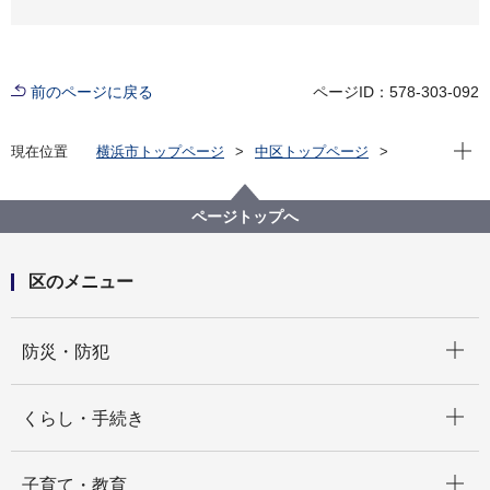
前のページに戻る
ページID：578-303-092
現在位
現在位置
横浜市トップページ
中区トップページ
区政情報
広報・刊行物
中区フォト通信
中区老人クラブ連合会主催の「秋のグラウンドゴルフ
大会」が開催されました！
ページトップへ
区のメニュー
開く
防災・防犯
開く
くらし・手続き
開く
子育て・教育