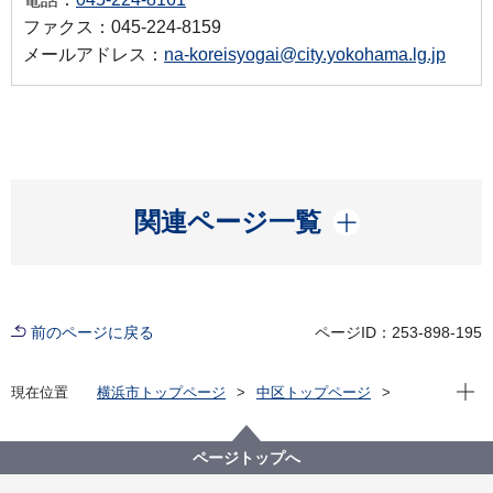
ファクス：045-224-8159
メールアドレス：
na-koreisyogai@city.yokohama.lg.jp
開く
関連ページ一覧
前のページに戻る
ページID：253-898-195
現在位
現在位置
横浜市トップページ
中区トップページ
区政情報
広報・刊行物
中区フォト通信
中区老人クラブ連合会主催「第15回ふれあい運動会」
が開催されました！
ページトップへ