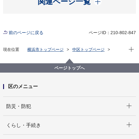
関連ページ一覧
前のページに戻る
ページID：210-802-847
現在位
現在位置
横浜市トップページ
中区トップページ
区政情報
広報・刊行物
中区フォト通信
中区老人クラブ連合会主催「ペタンク大会」が開催さ
れました！
ページトップへ
区のメニュー
開く
防災・防犯
開く
くらし・手続き
開く