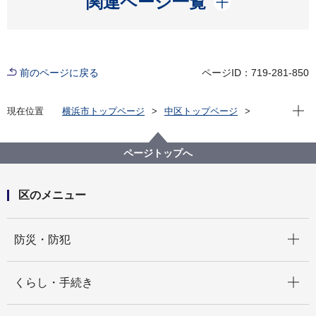
関連ページ一覧
前のページに戻る
ページID：719-281-850
現在位
現在位置
横浜市トップページ
中区トップページ
区政情報
広報・刊行物
中区フォト通信
中区老人クラブ連合会の社交ダンス講習会を取材しま
した！
ページトップへ
区のメニュー
開く
防災・防犯
開く
くらし・手続き
開く