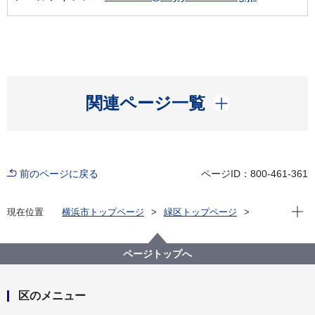
開く
関連ページ一覧
前のページに戻る
ページID：800-461-361
現在位
現在位置
横浜市トップページ
緑区トップページ
区政情報
区長のメッセージ
令和6年度
【第19回】子どものまちづくりイベント「Mini Mini
Midori プラス SDGs」を開催しました
ページトップへ
区のメニュー