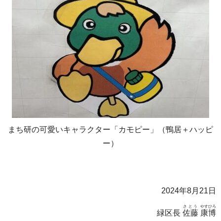
まち研の可愛いキャラクター「カモピー」（鴨居＋ハッピ
ー）
2024年8月21日
さとう
やすひろ
緑区長
佐藤
康博