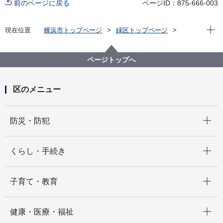
前のページに戻る
ページID：875-666-003
現在位
現在位置
横浜市トップページ
緑区トップページ
区政情報
区長のメッセージ
令和6年度
【第18回】「鴨居駅周辺まちづくり研究会」設立25周
年祝賀会に出席してきました
ページトップへ
区のメニュー
開く
防災・防犯
開く
くらし・手続き
開く
子育て・教育
開く
健康・医療・福祉