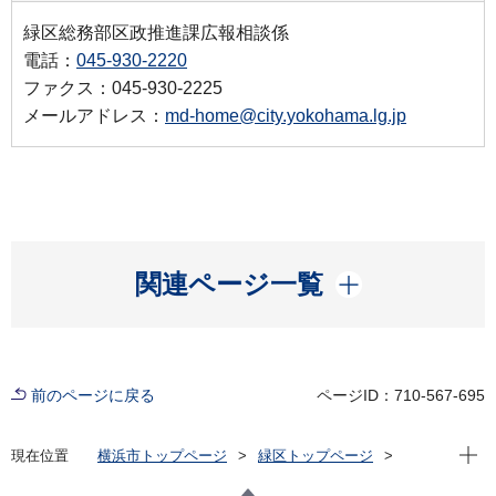
緑区総務部区政推進課広報相談係
電話：
045-930-2220
ファクス：045-930-2225
メールアドレス：
md-home@city.yokohama.lg.jp
開く
関連ページ一覧
前のページに戻る
ページID：710-567-695
現在位
現在位置
横浜市トップページ
緑区トップページ
区政情報
区長のメッセージ
令和6年度
【第14回】山下地区グラウンドゴルフ大会と新治市民