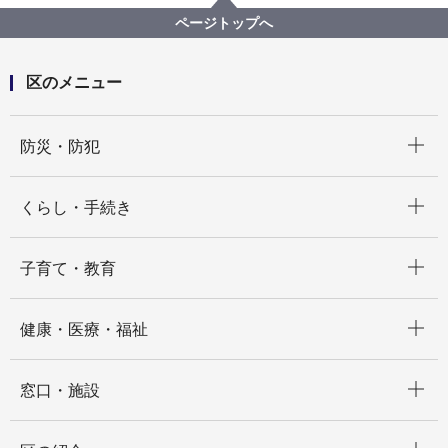
の森の谷戸田の田植えに参加しました！
ページトップへ
区のメニュー
開く
防災・防犯
開く
くらし・手続き
開く
子育て・教育
開く
健康・医療・福祉
開く
窓口・施設
開く