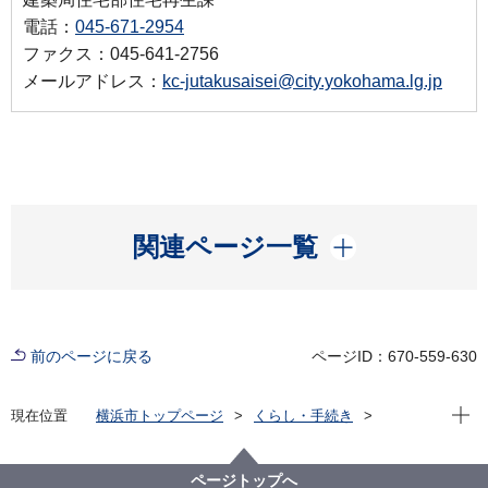
電話：
045-671-2954
ファクス：045-641-2756
メールアドレス：
kc-jutakusaisei@city.yokohama.lg.jp
開く
関連ページ一覧
前のページに戻る
ページID：670-559-630
現在位
現在位置
横浜市トップページ
くらし・手続き
住まい・暮らし
住宅
ヨコハマ分譲マンションポータル
維持・管理をする
管理規約・長期修繕計画
ページトップへ