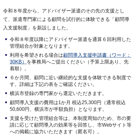
令和８年度から、アドバイザー派遣のその先の支援とし
て、派遣専門家による顧問を試行的に体験できる「顧問導
入支援制度」を新設しました。
令和８年度以降にアドバイザー派遣を通算６回利用した
管理組合が対象となります。
利用を希望される場合は
顧問導入支援申請書（ワード：
30KB）
を事務局へご提出ください（予算上限あり、先
着順）。
６か月間、顧問に近い継続的な支援を体験できる制度で
す。詳細は下記の表をご確認ください。
横浜市登録の専門家から選定いただきます。
顧問導入支援の費用は1か月 税込25,300円（通常税込
50,600円、横浜市が半額負担）となります。
支援を受けた管理組合等は、本制度周知のため、市の要
請に応じて顧問導入の効果等を回答し、市Webサイト等
への掲載に協力いただきます（匿名可）。