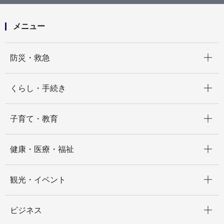
管理全般について相談ができる専門家の派遣、顧問の
導入
メニュー
開く
防災・救急
開く
くらし・手続き
開く
子育て・教育
開く
健康・医療・福祉
開く
観光・イベント
開く
ビジネス