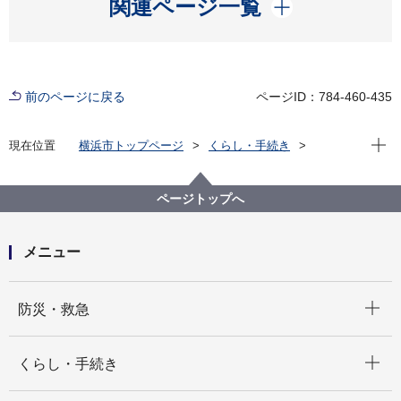
開く
関連ページ一覧
前のページに戻る
ページID：784-460-435
現在位
現在位置
横浜市トップページ
くらし・手続き
住まい・暮らし
住宅
ヨコハマ分譲マンションポータル
維持・管理をする
管理規約・長期修繕計画
ページトップへ
省エネに関する長期修繕計画を作成しようとするマン
ションへの補助金
メニュー
開く
防災・救急
開く
くらし・手続き