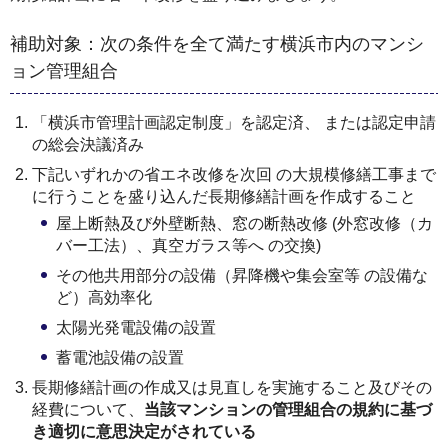
補助対象：次の条件を全て満たす横浜市内のマンシ
ョン管理組合
「横浜市管理計画認定制度」を認定済、 または認定申請
の総会決議済み
下記いずれかの省エネ改修を次回 の大規模修繕工事まで
に行うことを盛り込んだ長期修繕計画を作成すること
屋上断熱及び外壁断熱、窓の断熱改修 (外窓改修（カ
バー工法）、真空ガラス等へ の交換)
その他共用部分の設備（昇降機や集会室等 の設備な
ど）高効率化
太陽光発電設備の設置
蓄電池設備の設置
長期修繕計画の作成又は見直しを実施すること及びその
経費について、
当該マンションの管理組合の規約に基づ
き適切に意思決定がされている