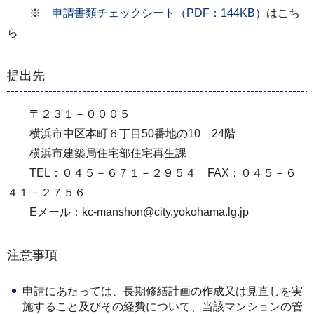
※
申請書類チェックシート（PDF：144KB）
はこち
ら
提出先
〒２３１－０００５
横浜市中区本町６丁目50番地の10 24階
横浜市建築局住宅部住宅再生課
TEL：０４５－６７１－２９５４ FAX：０４５－６
４１－２７５６
Eメール：kc-manshon@city.yokohama.lg.jp
注意事項
申請にあたっては、長期修繕計画の作成又は見直しを実
施すること及びその経費について、当該マンションの管