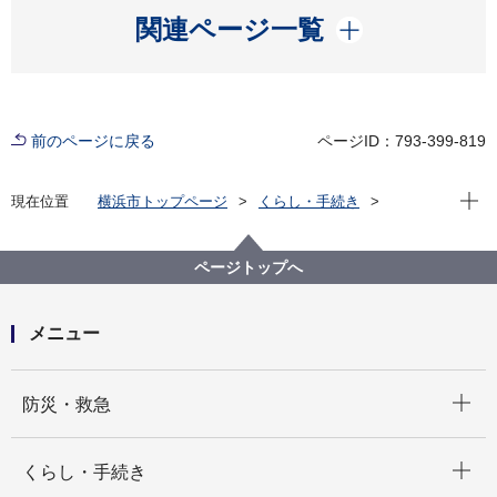
開く
関連ページ一覧
前のページに戻る
ページID：793-399-819
現在位
現在位置
横浜市トップページ
くらし・手続き
まちづくり・環境
都市整備
市民主体のまちづくり
まちの将来像、決まり事をつくるには
ページトップへ
地域まちづくり活動の進め方
メニュー
開く
防災・救急
開く
くらし・手続き