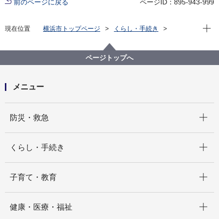
前のページに戻る
ページID：895-943-999
現在位
現在位置
横浜市トップページ
くらし・手続き
まちづくり・環境
都市整備
市民主体のまちづくり
まちの将来像、決まり事をつくるには
ページトップへ
まちの決まり事（ルール）の作る、運営する
地域まちづくりルール
メニュー
開く
防災・救急
開く
くらし・手続き
開く
子育て・教育
開く
健康・医療・福祉