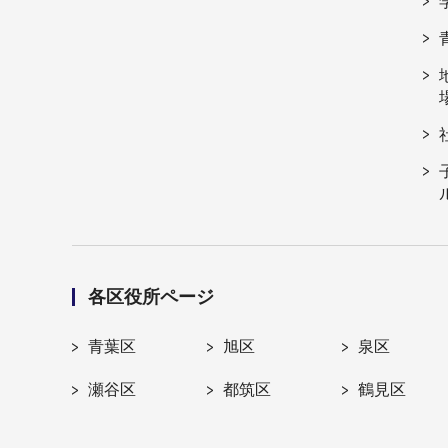
各区役所ページ
青葉区
旭区
泉区
瀬谷区
都筑区
鶴見区