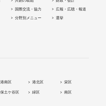
信
共創の取組
財政・会計
国際交流・協力
広報・広聴・報道
分野別メニュー
選挙
港南区
港北区
栄区
保土ケ谷区
緑区
南区