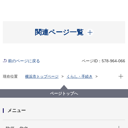
開く
関連ページ一覧
前のページに戻る
ページID：578-964-066
現在位
現在位置
横浜市トップページ
くらし・手続き
まちづくり・環境
みどり・公園
公園
ページトップへ
メニュー
開く