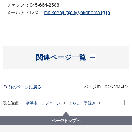
ファクス：045-664-2588
メールアドレス：
mk-koeniji@city.yokohama.lg.jp
開く
関連ページ一覧
前のページに戻る
ページID：624-594-454
現在位
現在位置
横浜市トップページ
くらし・手続き
まちづくり・環境
みどり・公園
公園
放射性セシウム濃度及び空間放射線率量の測定状況
ページトップへ