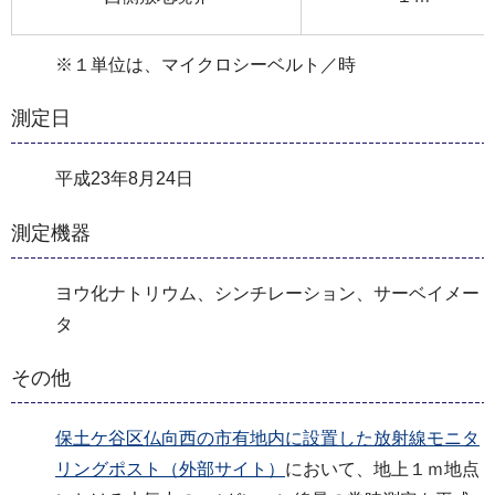
※１単位は、マイクロシーベルト／時
測定日
平成23年8月24日
測定機器
ヨウ化ナトリウム、シンチレーション、サーベイメー
タ
その他
保土ケ谷区仏向西の市有地内に設置した放射線モニタ
リングポスト（外部サイト）
において、地上１ｍ地点