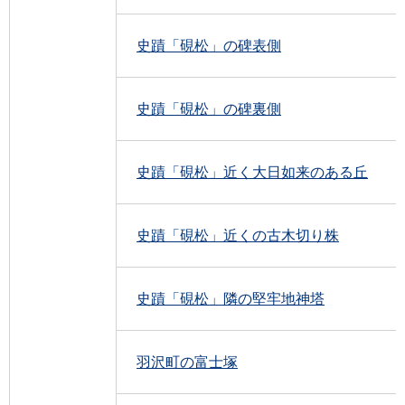
史蹟「硯松」の碑表側
史蹟「硯松」の碑裏側
史蹟「硯松」近く大日如来のある丘
史蹟「硯松」近くの古木切り株
史蹟「硯松」隣の堅牢地神塔
羽沢町の富士塚