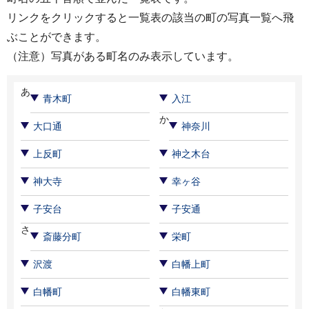
リンクをクリックすると一覧表の該当の町の写真一覧へ飛
ぶことができます。
（注意）写真がある町名のみ表示しています。
あ
青木町
入江
か
大口通
神奈川
上反町
神之木台
神大寺
幸ヶ谷
子安台
子安通
さ
斎藤分町
栄町
沢渡
白幡上町
白幡町
白幡東町