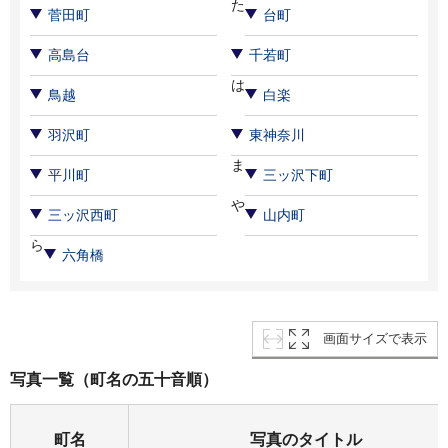
た
菅田町
台町
高島台
千若町
は
鳥越
白楽
羽沢町
東神奈川
ま
平川町
三ッ沢下町
や
三ッ沢西町
山内町
ら
六角橋
画面サイズで表示
写真一覧（町名の五十音順）
町名
写真のタイトル