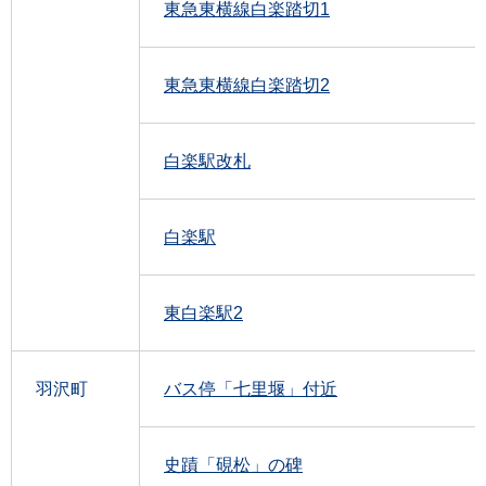
東急東横線白楽踏切1
東急東横線白楽踏切2
白楽駅改札
白楽駅
東白楽駅2
羽沢町
バス停「七里堰」付近
史蹟「硯松」の碑