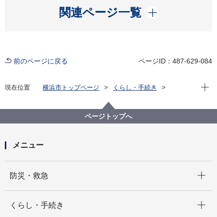
開く
関連ページ一覧
前のページに戻る
ページID：487-629-084
現在位
現在位置
横浜市トップページ
くらし・手続き
市民協働・学び
図書館
各図書館
神奈川図書館
神奈川区デジタルライブラリー
神奈川区地域写真アルバム
ページトップへ
メニュー
開く
防災・救急
開く
くらし・手続き