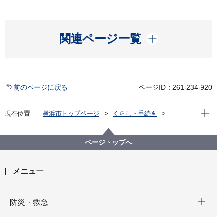
開く
関連ページ一覧
前のページに戻る
ページID：261-234-920
現在位
現在位置
横浜市トップページ
くらし・手続き
市民協働・学び
図書館
各図書館
神奈川図書館
神奈川区デジタルライブラリー
（１）沿岸部エリア
中央卸売市場付近５
ページトップへ
メニュー
開く
防災・救急