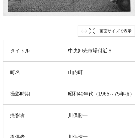
画面サイズで表示
タイトル
中央卸売市場付近５
町名
山内町
撮影時期
昭和40年代（1965～75年頃）
撮影者
川俣勝一
提供者
川俣浩一