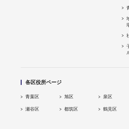
各区役所ページ
青葉区
旭区
泉区
瀬谷区
都筑区
鶴見区