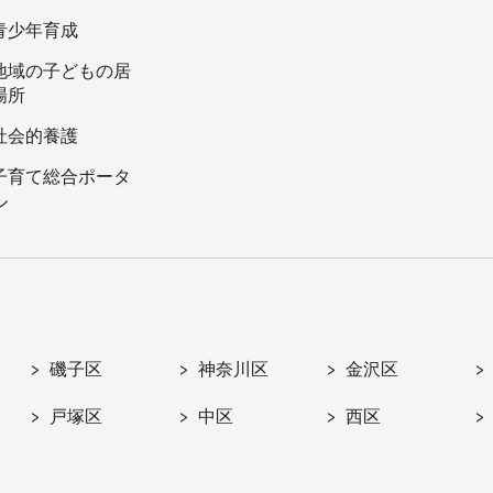
青少年育成
地域の子どもの居
場所
社会的養護
子育て総合ポータ
ル
磯子区
神奈川区
金沢区
戸塚区
中区
西区