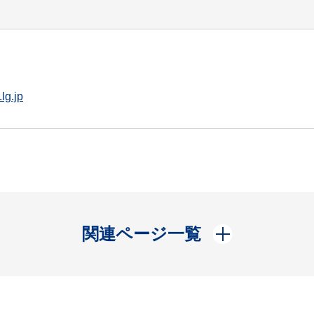
lg.jp
開く
関連ページ一覧