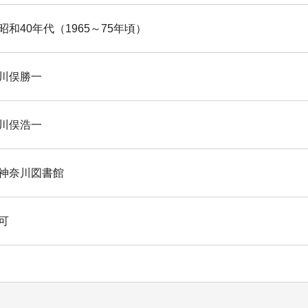
昭和40年代（1965～75年頃）
川俣勝一
川俣浩一
神奈川図書館
可