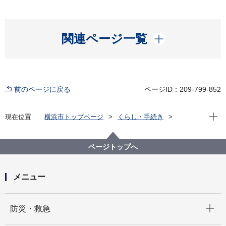
開く
関連ページ一覧
前のページに戻る
ページID：209-799-852
現在位
現在位置
横浜市トップページ
くらし・手続き
市民協働・学び
図書館
各図書館
神奈川図書館
神奈川区デジタルライブラリー
（１）沿岸部エリア
国道15号６
ページトップへ
メニュー
開く
防災・救急