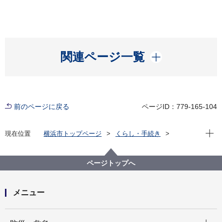
開く
関連ページ一覧
前のページに戻る
ページID：779-165-104
現在位
現在位置
横浜市トップページ
くらし・手続き
市民協働・学び
図書館
各図書館
神奈川図書館
神奈川区デジタルライブラリー
（１）沿岸部エリア
神奈川通公園 １
ページトップへ
メニュー
開く