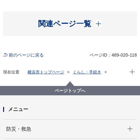
開く
関連ページ一覧
前のページに戻る
ページID：489-020-118
現在位
現在位置
横浜市トップページ
くらし・手続き
市民協働・学び
図書館
各図書館
神奈川図書館
神奈川区デジタルライブラリー
（１）沿岸部エリア
国道15号７
ページトップへ
メニュー
開く
防災・救急