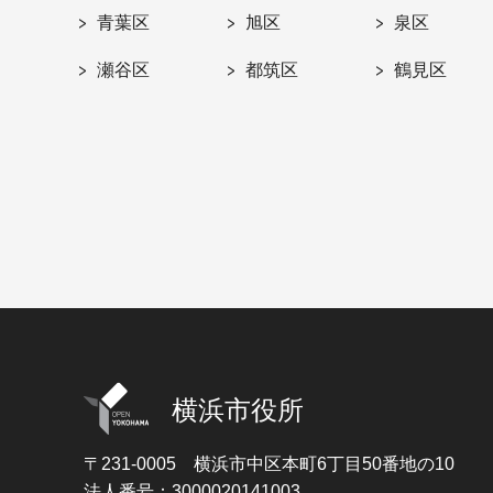
青葉区
旭区
泉区
瀬谷区
都筑区
鶴見区
横浜市役所
〒231-0005
横浜市中区本町6丁目50番地の10
法人番号：3000020141003