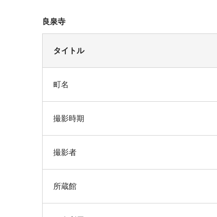
良泉寺
タイトル
町名
撮影時期
撮影者
所蔵館