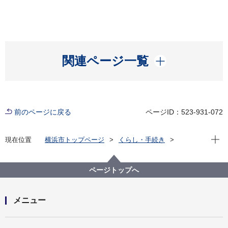
開く
関連ページ一覧
前のページに戻る
ページID：523-931-072
現在位
現在位置
横浜市トップページ
くらし・手続き
市民協働・学び
図書館
各図書館
神奈川図書館
神奈川区デジタルライブラリー
（１）沿岸部エリア
ページトップへ
京急仲木戸駅（現 京急東神奈川駅）
メニュー
開く