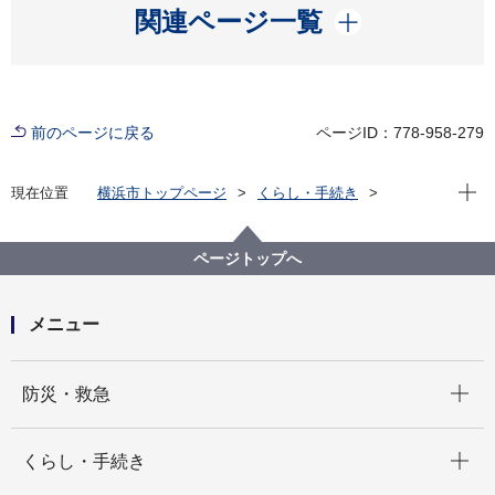
開く
関連ページ一覧
前のページに戻る
ページID：778-958-279
現在位
現在位置
横浜市トップページ
くらし・手続き
市民協働・学び
図書館
各図書館
神奈川図書館
神奈川区デジタルライブラリー
（１）沿岸部エリア
ページトップへ
笠䅣稲荷神社 日露戦役記念の碑
メニュー
開く
防災・救急
開く
くらし・手続き