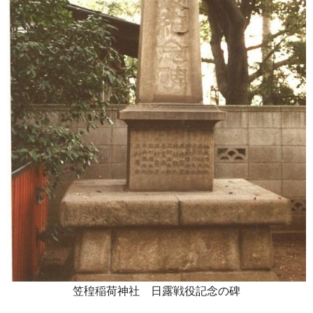
笠䅣稲荷神社 日露戦役記念の碑