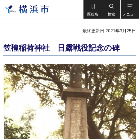
区役所
検索
メニュー
最終更新日 2021年3月25日
笠䅣稲荷神社 日露戦役記念の碑