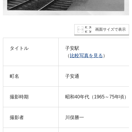
画面サイズで表示
タイトル
子安駅
（
比較写真を見る
）
町名
子安通
撮影時期
昭和40年代（1965～75年頃）
撮影者
川俣勝一