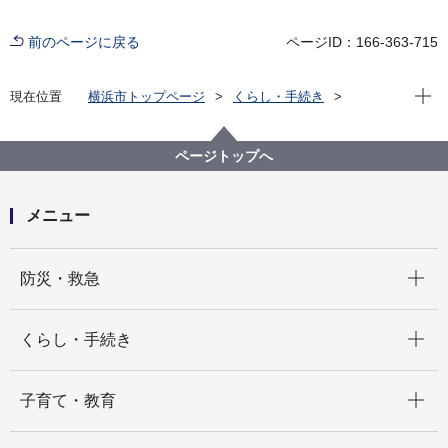
前のページに戻る
ページID：166-363-715
現在位
現在位置
横浜市トップページ
くらし・手続き
市民協働・学び
図書館
各図書館
神奈川図書館
神奈川区デジタルライブラリー
（１）沿岸部エリア
ページトップへ
比較写真 国道一号線鶴見区との区堺付近
メニュー
開く
防災・救急
開く
くらし・手続き
開く
子育て・教育
開く