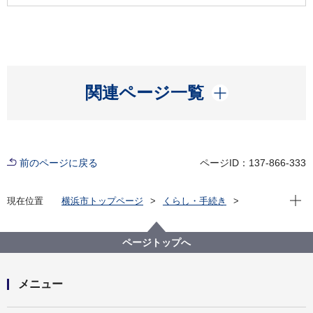
開く
関連ページ一覧
前のページに戻る
ページID：137-866-333
現在位
現在位置
横浜市トップページ
くらし・手続き
市民協働・学び
図書館
各図書館
神奈川図書館
神奈川区デジタルライブラリー
（１）沿岸部エリア
金蔵院
ページトップへ
メニュー