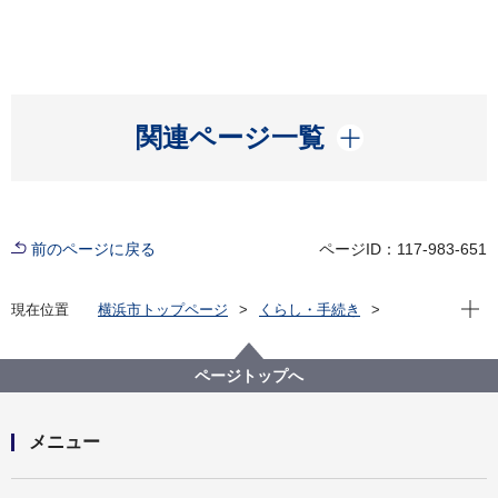
開く
関連ページ一覧
前のページに戻る
ページID：117-983-651
現在位
現在位置
横浜市トップページ
くらし・手続き
市民協働・学び
図書館
各図書館
神奈川図書館
神奈川区デジタルライブラリー
（１）沿岸部エリア
ページトップへ
京浜急行神奈川新町駅 踏切事故１
メニュー
開く