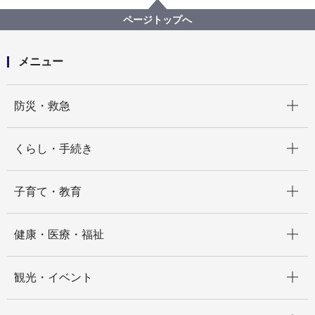
健康づくり、特定健康診査・特定保健指導
保健事業実施計画（データヘルス計画）・特定健診等
ページトップへ
実施計画
メニュー
開く
防災・救急
開く
くらし・手続き
開く
子育て・教育
開く
健康・医療・福祉
開く
観光・イベント
開く