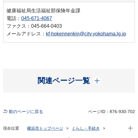
健康福祉局生活福祉部保険年金課
電話：
045-671-4067
ファクス：045-664-0403
メールアドレス：
kf-hokennenkin@city.yokohama.lg.jp
開く
関連ページ一覧
前のページに戻る
ページID：876-930-702
現在位
現在位置
横浜市トップページ
くらし・手続き
戸籍・税・保険
国民健康保険