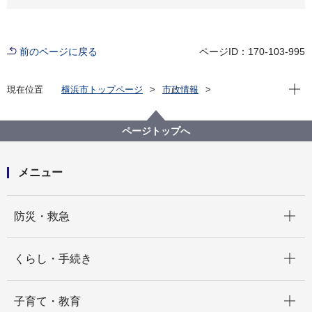
前のページに戻る
ページID：170-103-995
現在位
現在位置
横浜市トップページ
市政情報
広報・広聴・報道
記者発表
総務局
記者発表 2021年度
住民基本台帳ネットワークシステムにおける障害復旧
ページトップへ
メニュー
開く
防災・救急
開く
くらし・手続き
開く
子育て・教育