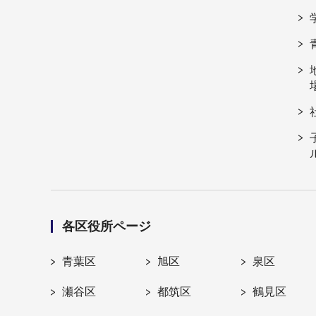
各区役所ページ
青葉区
旭区
泉区
瀬谷区
都筑区
鶴見区