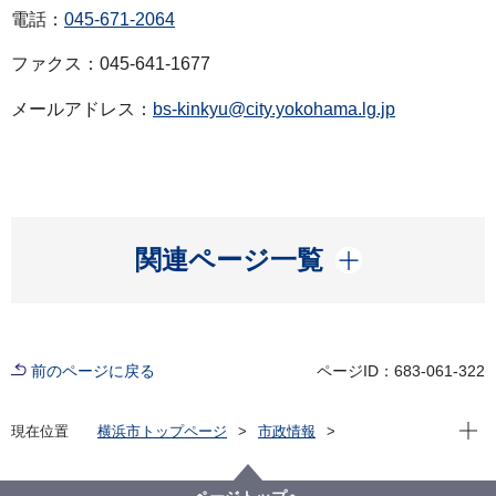
電話：
045-671-2064
ファクス：045-641-1677
メールアドレス：
bs-kinkyu@city.yokohama.lg.jp
開く
関連ページ一覧
前のページに戻る
ページID：683-061-322
現在位
現在位置
横浜市トップページ
市政情報
広報・広聴・報道
記者発表
総務局
記者発表 2021年度
(第2報)【記者発表】「土砂災害警戒情報」発表に伴う