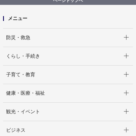
ページトップへ
警戒レベル4（避難指示）の発令について
メニュー
開く
防災・救急
開く
くらし・手続き
開く
子育て・教育
開く
健康・医療・福祉
開く
観光・イベント
開く
ビジネス