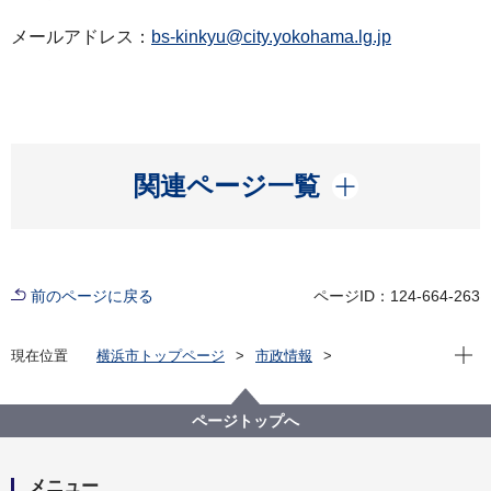
メールアドレス：
bs-kinkyu@city.yokohama.lg.jp
開く
関連ページ一覧
前のページに戻る
ページID：124-664-263
現在位
現在位置
横浜市トップページ
市政情報
広報・広聴・報道
記者発表
総務局
記者発表 2021年度
感染急拡大に伴う林文子横浜市長緊急コメント
ページトップへ
メニュー