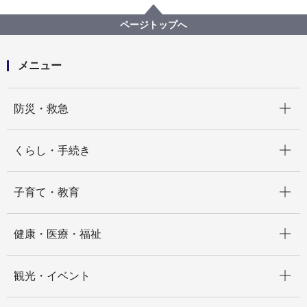
記者発表 2021年度
横浜市人事異動（令和４年４月１日付け）
ページトップへ
メニュー
開く
防災・救急
開く
くらし・手続き
開く
子育て・教育
開く
健康・医療・福祉
開く
観光・イベント
開く