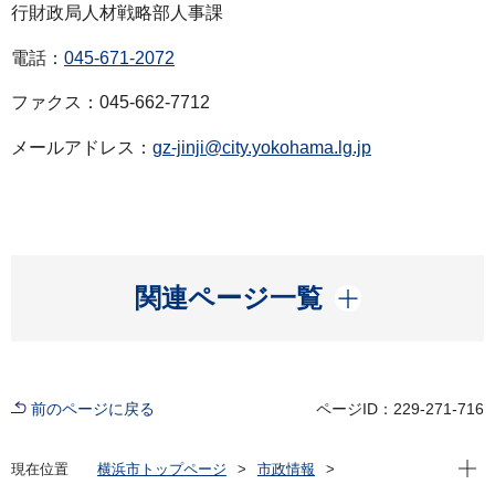
行財政局人材戦略部人事課
電話：
045-671-2072
ファクス：045-662-7712
メールアドレス：
gz-jinji@city.yokohama.lg.jp
開く
関連ページ一覧
前のページに戻る
ページID：229-271-716
現在位
現在位置
横浜市トップページ
市政情報
広報・広聴・報道
記者発表
総務局