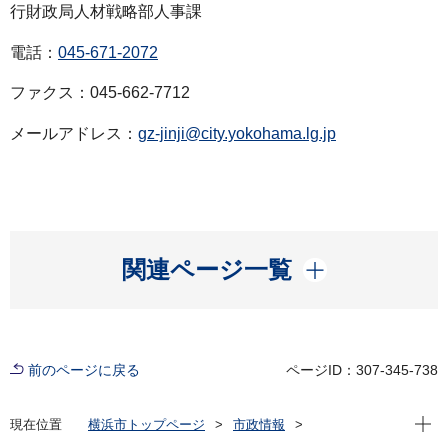
行財政局人材戦略部人事課
電話：
045-671-2072
ファクス：045-662-7712
メールアドレス：
gz-jinji@city.yokohama.lg.jp
開く
関連ページ一覧
前のページに戻る
ページID：307-345-738
現在位
現在位置
横浜市トップページ
市政情報
広報・広聴・報道
記者発表
総務局