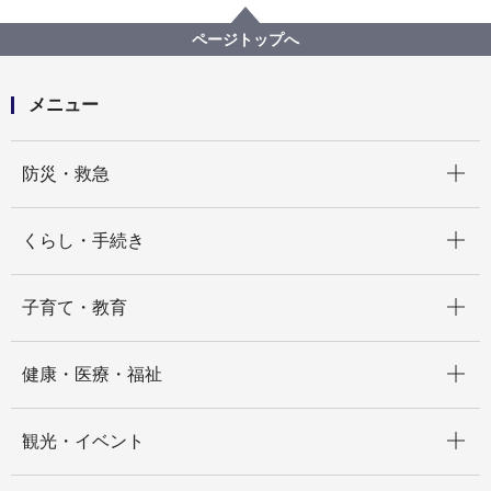
記者発表 2021年度
横浜市人事異動（令和3年5月19日付け）
ページトップへ
メニュー
開く
防災・救急
開く
くらし・手続き
開く
子育て・教育
開く
健康・医療・福祉
開く
観光・イベント
開く