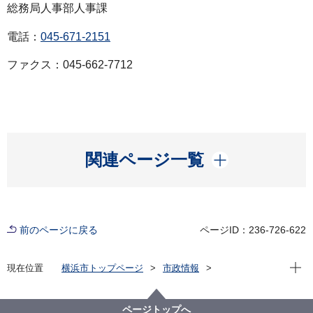
総務局人事部人事課
電話：
045-671-2151
ファクス：045-662-7712
開く
関連ページ一覧
前のページに戻る
ページID：236-726-622
現在位
現在位置
横浜市トップページ
市政情報
広報・広聴・報道
記者発表
総務局
記者発表 2021年度
横浜市人事異動（令和３年10月１日付け）
ページトップへ