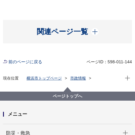
開く
関連ページ一覧
前のページに戻る
ページID：598-011-144
現在位
現在位置
横浜市トップページ
市政情報
広報・広聴・報道
記者発表
総務局
記者発表 2021年度
事務処理ミス等の状況について
ページトップへ
メニュー
開く
防災・救急