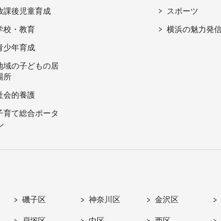
放課後児童育成
スポーツ
学校・教育
横浜の魅力発
青少年育成
地域の子どもの居
場所
社会的養護
子育て総合ポータ
ル
磯子区
神奈川区
金沢区
戸塚区
中区
西区