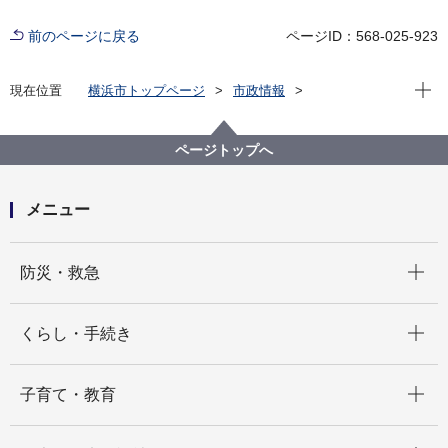
前のページに戻る
ページID：568-025-923
現在位
現在位置
横浜市トップページ
市政情報
広報・広聴・報道
記者発表
総務局
記者発表 2021年度
災害時の徒歩帰宅を支援します！～九都県市「災害時
ページトップへ
における帰宅困難者支援に関する協定」の締結事業者
が増えました～
メニュー
開く
防災・救急
開く
くらし・手続き
開く
子育て・教育
開く