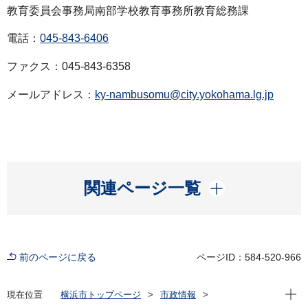
教育委員会事務局南部学校教育事務所教育総務課
電話：
045-843-6406
ファクス：045-843-6358
メールアドレス：
ky-nambusomu@city.yokohama.lg.jp
開く
関連ページ一覧
前のページに戻る
ページID：584-520-966
現在位
現在位置
横浜市トップページ
市政情報
広報・広聴・報道
記者発表