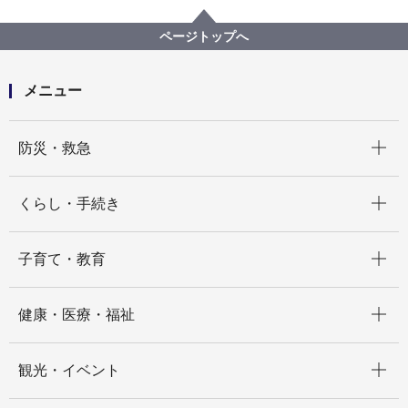
教育委員会事務局
記者発表 2025年度
教職員の懲戒処分について
ページトップへ
メニュー
開く
防災・救急
開く
くらし・手続き
開く
子育て・教育
開く
健康・医療・福祉
開く
観光・イベント