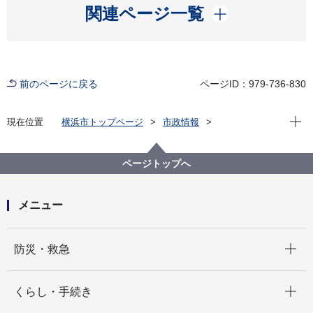
開く
関連ページ一覧
前のページに戻る
ページID：979-736-830
現在位
現在位置
横浜市トップページ
市政情報
広報・広聴・報道
記者発表
教育委員会事務局
記者発表 2025年度
全国最大規模！約17 万人の子どもたちに持ち運べる図
ページトップへ
書館を！ 横浜市立全小学校等で学校向け電子書籍サー
ビスを導入します
メニュー
開く
防災・救急
開く
くらし・手続き