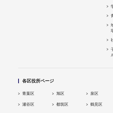
各区役所ページ
青葉区
旭区
泉区
瀬谷区
都筑区
鶴見区