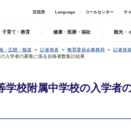
区役所
Language
コールセンター
チ
子育て・教育
健康・医療・福祉
観光・
報・広聴・報道
記者発表
教育委員会事務局
記者発表
校の入学者の募集に係る合格者数集計結果
等学校附属中学校の入学者