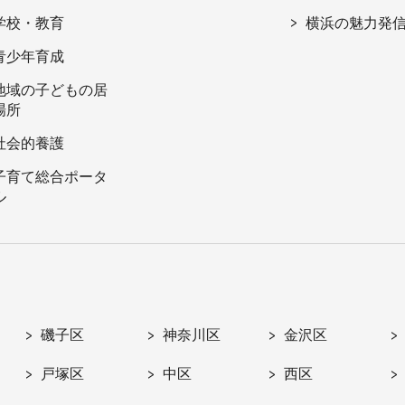
学校・教育
横浜の魅力発
青少年育成
地域の子どもの居
場所
社会的養護
子育て総合ポータ
ル
磯子区
神奈川区
金沢区
戸塚区
中区
西区