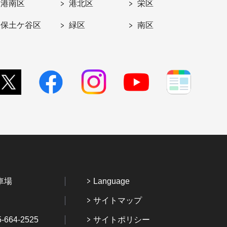
港南区
港北区
栄区
保土ケ谷区
緑区
南区
車場
Language
サイトマップ
64-2525
サイトポリシー