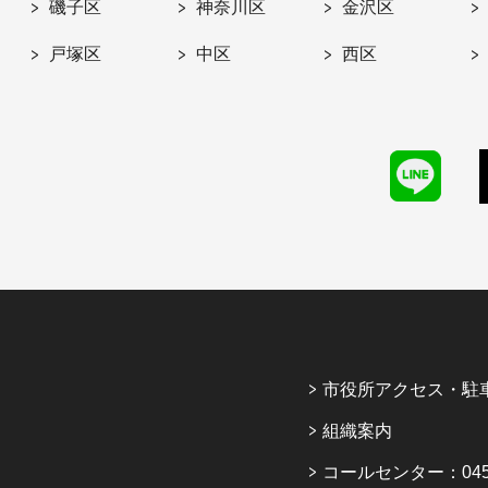
磯子区
神奈川区
金沢区
戸塚区
中区
西区
市役所アクセス・駐
組織案内
コールセンター：045-6