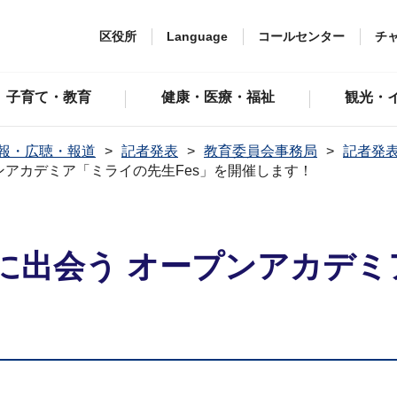
区役所
Language
コールセンター
チ
子育て・教育
健康・医療・福祉
観光・
報・広聴・報道
記者発表
教育委員会事務局
記者発表
ンアカデミア「ミライの先生Fes」を開催します！
に出会う オープンアカデミ